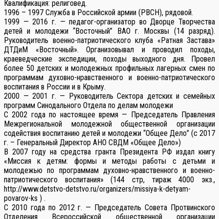
Квалификация: религовед.
1996 – 1997 Служба в Российской армии (РВСН), рядовой.
1999 — 2016 г. — педагог-организатор во Дворце Творчества
детей и молодежи “Восточный” ВАО г. Москвы (14 разряд).
Руководитель военно-патриотического клуба «Ратная Застава»
ДТДиМ «Восточный». Организовывал и проводил походы,
краеведческие экспедиции, походы выходного дня. Провел
более 50 детских и молодежных профильных лагерных смен по
программам духовно-нравственного и военно-патриотического
воспитания в России и в Крыму.
2000 — 2001 г. — Руководитель Сектора детских и семейных
программ Синодального Отдела по делам молодежи
С 2002 года по настоящее время — Председатель Правления
Межрегиональной молодежной общественной организации
содействия воспитанию детей и молодежи “Общее Дело” (с 2017
г. – Генеральный Директор АНО СВДМ «Общее Дело»)
В 2007 году на средства гранта Президента РФ издал книгу
«Миссия к детям: формы и методы работы с детьми и
молодежью по программам духовно-нравственного и военно-
патриотического воспитания» (144 стр, тираж 4000 экз.,
http://www.detstvo-detstvo.ru/organizers/missiya-k-detyam-
povarov-ks ) .
С 2010 года по 2012 г. — Председатель Совета Протвинского
Отделения Всероссийской общественной организации