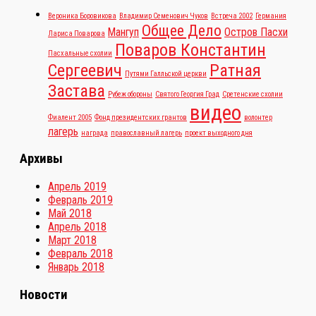
Вероника Боровикова
Владимир Семенович Чуков
Встреча 2002
Германия
Общее Дело
Мангуп
Остров Пасхи
Лариса Поварова
Поваров Константин
Пасхальные схолии
Сергеевич
Ратная
Путями Галльской церкви
Застава
Рубеж обороны
Святого Георгия Град
Сретенские схолии
видео
Фиалент 2005
Фонд президентских грантов
волонтер
лагерь
награда
православный лагерь
проект выходного дня
Архивы
Апрель 2019
Февраль 2019
Май 2018
Апрель 2018
Март 2018
Февраль 2018
Январь 2018
Новости