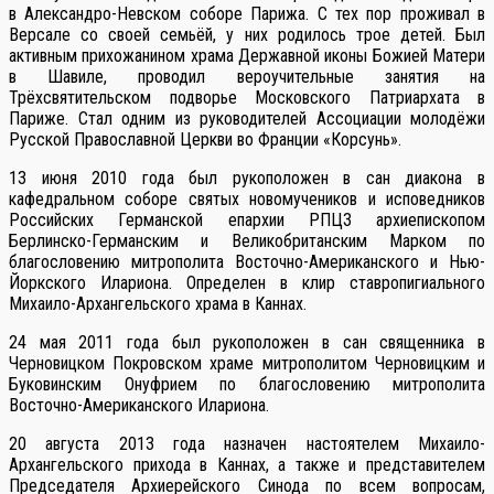
в Александро-Невском соборе Парижа. С тех пор проживал в
Версале со своей семьёй, у них родилось трое детей. Был
активным прихожанином храма Державной иконы Божией Матери
в Шавиле, проводил вероучительные занятия на
Трёхсвятительском подворье Московского Патриархата в
Париже. Стал одним из руководителей Ассоциации молодёжи
Русской Православной Церкви во Франции «Корсунь».
13 июня 2010 года был рукоположен в сан диакона в
кафедральном соборе святых новомучеников и исповедников
Российских Германской епархии РПЦЗ архиепископом
Берлинско-Германским и Великобританским Марком по
благословению митрополита Восточно-Американского и Нью-
Йоркского Илариона. Определен в клир ставропигиального
Михаило-Архангельского храма в Каннах.
24 мая 2011 года был рукоположен в сан священника в
Черновицком Покровском храме митрополитом Черновицким и
Буковинским Онуфрием по благословению митрополита
Восточно-Американского Илариона.
20 августа 2013 года назначен настоятелем Михаило-
Архангельского прихода в Каннах, а также и представителем
Председателя Архиерейского Синода по всем вопросам,