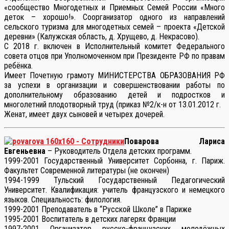
«сообщество Многодетных и Приемных Семей России «Много
деток – хорошо!». Соорганизатор одного из направлений
сельского туризма для многодетных семей – проекта «Детской
деревни» (Калужская область, д. Хрущево, д. Некрасово).
С 2018 г. включен в Исполнительный комитет Федерального
совета отцов при Уполномоченном при Президенте РФ по правам
ребёнка.
Имеет Почетную грамоту МИНИСТЕРСТВА ОБРАЗОВАНИЯ РФ
за успехи в организации и совершенствовании работы по
дополнительному образованию детей и подростков и
многолетний плодотворный труд (приказ №2/к-н от 13.01.2012 г.
Женат, имеет двух сыновей и четырех дочерей.
Поварова Лариса
Евгеньевна
– Руководитель Отдела детских программ.
1999-2001 Государственный Университет Сорбонна, г. Париж.
Факультет Современной литературы (не окончен)
1994-1999 Тульский Государственный Педагогический
Университет. Квалификация: учитель французского и немецкого
языков. Специальность: филология.
1999-2001 Преподаватель в “Русской Школе” в Париже
1995-2001 Воспитатель в детских лагерях Франции
1997-2001 Организатор русско-французских молодёжных