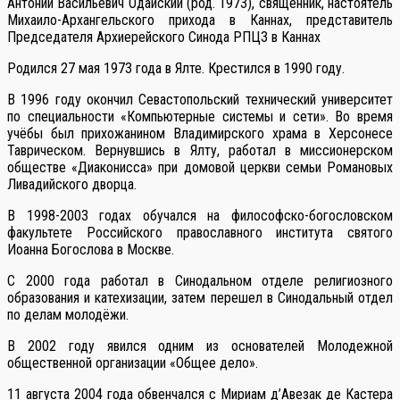
Антоний Васильевич Одайский (род. 1973), священник, настоятель
Михаило-Архангельского прихода в Каннах, представитель
Председателя Архиерейского Синода РПЦЗ в Каннах
Родился 27 мая 1973 года в Ялте. Крестился в 1990 году.
В 1996 году окончил Севастопольский технический университет
по специальности «Компьютерные системы и сети». Во время
учёбы был прихожанином Владимирского храма в Херсонесе
Таврическом. Вернувшись в Ялту, работал в миссионерском
обществе «Диаконисса» при домовой церкви семьи Романовых
Ливадийского дворца.
В 1998-2003 годах обучался на философско-богословском
факультете Российского православного института святого
Иоанна Богослова в Москве.
С 2000 года работал в Синодальном отделе религиозного
образования и катехизации, затем перешел в Синодальный отдел
по делам молодёжи.
В 2002 году явился одним из основателей Молодежной
общественной организации «Общее дело».
11 августа 2004 года обвенчался с Мириам д’Авезак де Кастера